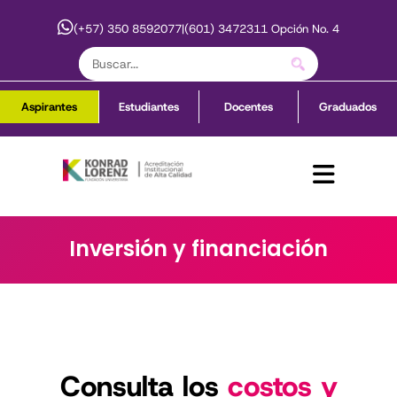
(+57) 350 8592077
|
(601) 3472311 Opción No. 4
Aspirantes
Estudiantes
Docentes
Graduados
Inversión y financiación
Consulta los
costos y