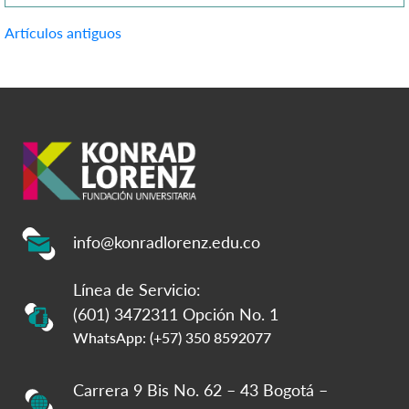
buena parte del empleo nacional. […]
Navegación
Artículos antiguos
de
entradas
info@konradlorenz.edu.co
Línea de Servicio:
(601) 3472311 Opción No. 1
WhatsApp: (+57) 350 8592077
Carrera 9 Bis No. 62 – 43 Bogotá –