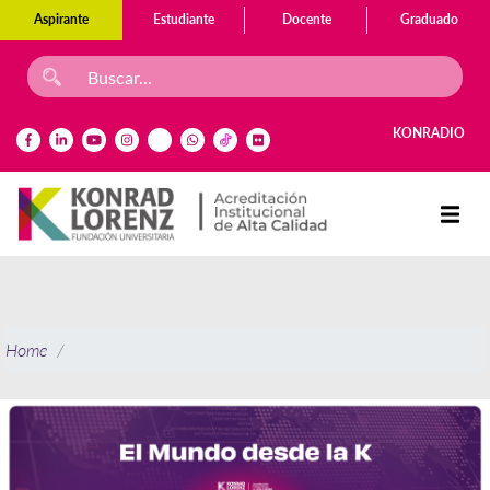
Aspirante
Estudiante
Docente
Graduado
KONRADIO
Home