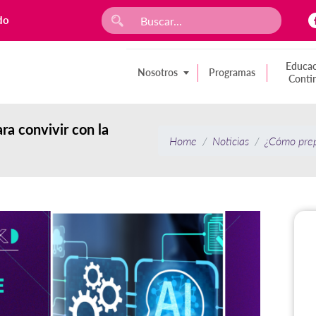
do
Educac
Nosotros
Programas
Conti
a convivir con la
Home
Noticias
¿Cómo prepa