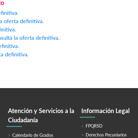
to
finitiva.
a oferta definitiva.
initiva.
sulta la oferta definitiva.
finitiva.
a definitiva.
Atención y Servicios a la
Información Legal
Ciudadanía
FPQRSD
Derechos Pecuniarios
Calendario de Grados