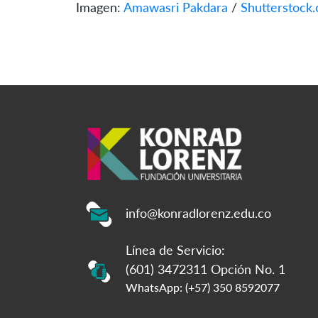
Imagen:
Amawasri Pakdara
/
Shutterstock
info@konradlorenz.edu.co
Línea de Servicio:
(601) 3472311 Opción No. 1
WhatsApp: (+57) 350 8592077