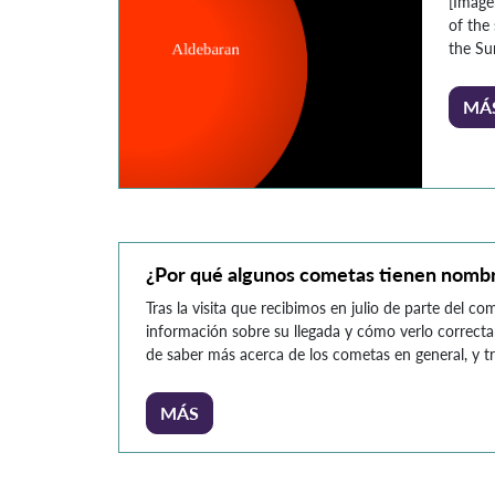
[Imáge
of the 
the Su
roja ha
divers
MÁ
histori
que ci
sistema
estrell
¿Por qué algunos cometas tienen nombr
Tras la visita que recibimos en julio de parte del co
información sobre su llegada y cómo verlo correcta
de saber más acerca de los cometas en general, y 
buscar en Google me di cuenta de la gran cantidad
MÁS