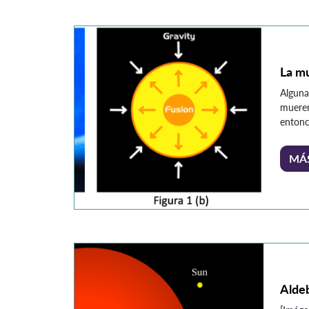
robóti
de la t
NASA d
que em
La mu
Alguna
mueren 
entonce
antes 
estrell
MÁ
lumino
hidróg
forma g
fusion
fuerza 
Alde