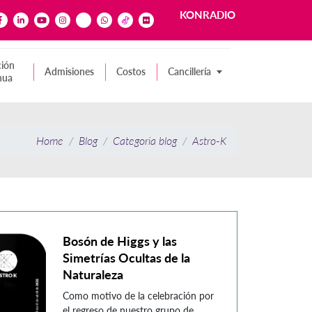
KONRADIO
ión
Admisiones
Costos
Cancillería
nua
Home
Blog
Categoria blog
Astro-K
Bosón de Higgs y las
Simetrías Ocultas de la
Naturaleza
Como motivo de la celebración por
el regreso de nuestro grupo de