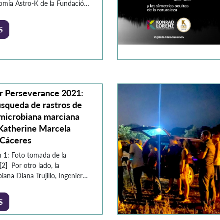
omía Astro-K de la Fundación
sitaria Konrad Lorenz,
tamos un análisis detallado
S
el cometa C/2026 A1 MAPS.
jeto, identificado a principios
 desde observatorios en Chile,
tado la atención de la
dad científica internacional
 a su trayectoria […]
r Perseverance 2021:
squeda de rastros de
 microbiana marciana
 Katherine Marcela
 Cáceres
 1: Foto tomada de la
2] Por otro lado, la
iana Diana Trujillo, Ingeniera
pacial hace parte del grupo
 15 personas responsables en
S
arrollo de los instrumentos
 del vehículo, como los brazos