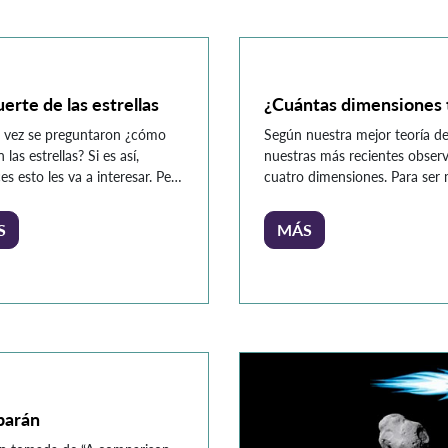
cos que recolectan muestras
ierra marciana. Llegó a la
e forma inesperada, dado
igraba […]
erte de las estrellas
¿Cuántas dimensiones 
 vez se preguntaron ¿cómo
Según nuestra mejor teoría de 
las estrellas? Si es así,
nuestras más recientes observ
s esto les va a interesar. Pero
cuatro dimensiones. Para ser 
que nada, ¿qué son las
dimensiones. Invito al lector 
as? Una estrella es una esfera
párrafo, reflexione sobre cómo
S
MÁS
sa de gas, mayormente de
eno y helio, que mantiene su
racias a un equilibrio entre
es termonucleares y su propia
gravitacional. Aquí, […]
barán