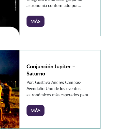
astronomía conformado por
estudiantes, docentes y directivos, el
grupo de divulgación científica
MÁS
Astro-K 2.0 vuelve a invitar a la
Comunidad Konradista a que
hablemos un poco de la ciencia de
los astros. Nuestra primera
actividad en torno a la reactivación
de Astro-K […]
Conjunción Jupiter –
Saturno
Por: Gustavo Andrés Campos-
Avendaño Uno de los eventos
astronómicos más esperados para el
mes de diciembre de este particular
año 2020 (y no es precisamente la
MÁS
estrella de Belén) es la conjunción de
Júpiter y Saturno. Esto significa que
estos dos planetas están muy cerca
en el cielo nocturno desde nuestra