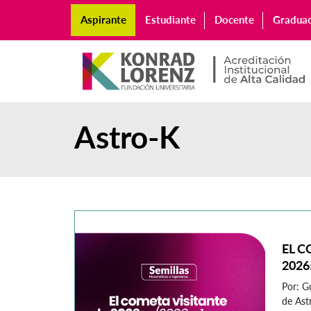
Aspirante
Estudiante
Docente
Gradua
Astro-K
EL C
2026
Por: G
de As