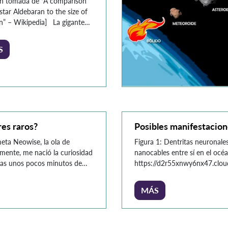
n tomada de “A comparison
star Aldebaran to the size of
n” – Wikipedia] La gigante
 sido objeto de la creación de
as teorías de conspiración y de
S
as de ciencia ficción en las
vilizaciones enteras habitan un
 planetario ficticio de la
a. Entre estas historias de […]
es raros?
Posibles manifestacion
meta Neowise, la ola de
Figura 1: Dentritas neuronale
mente, me nació la curiosidad
nanocables entre sí en el océ
tras unos pocos minutos de
https://d2r55xnwy6nx47.clo
 de información que […]
Los seres humanos estamos e
vida presentes en nuestro ent
MÁS
encontramos diariamente hast
ciudades. Sin […]