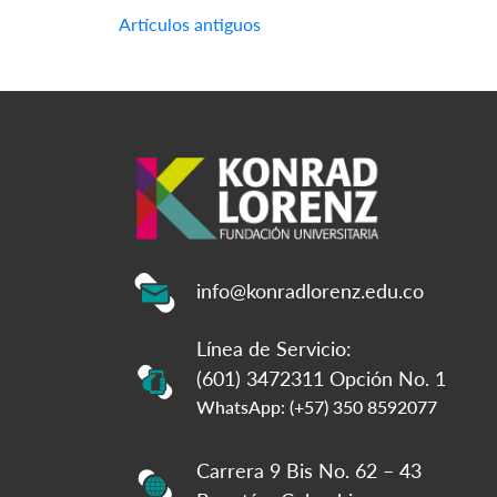
Navegación
Artículos antiguos
de
entradas
info@konradlorenz.edu.co
Línea de Servicio:
(601) 3472311 Opción No. 1
WhatsApp: (+57) 350 8592077
Carrera 9 Bis No. 62 – 43