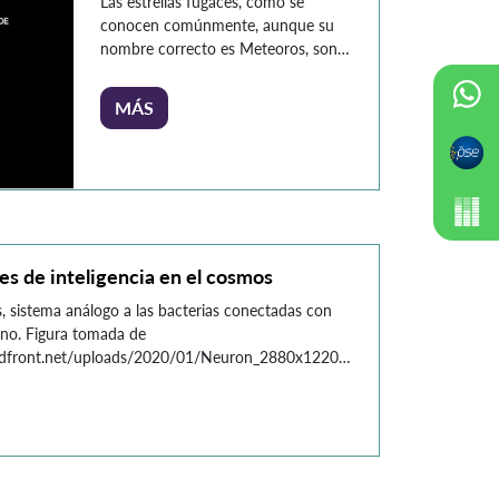
Las estrellas fugaces, como se
conocen comúnmente, aunque su
nombre correcto es Meteoros, son
fenómenos luminosos que consisten
en un meteoroide, sea este una
MÁS
partícula de hielo y polvo o rocas,
que se encuentra en el espacio
producto del paso de algún cometa
o resto de la formación del Sistema
Solar, y que atraviesa la atmósfera
terrestre. […]
es de inteligencia en el cosmos
s, sistema análogo a las bacterias conectadas con
ano. Figura tomada de
udfront.net/uploads/2020/01/Neuron_2880x1220_Lede_HPA.jpg
n permanente contacto con diversas formas de
orno: desde todas las personas que nos
a algunos animales y plantas que pueblan nuestras