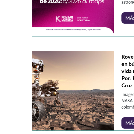
astron
Univer
presen
MÁ
sobre 
Este ob
de año
ha cap
comuni
debido
Rove
en bú
vida
Por:
Cruz
Imagen
NASA [
colomb
Aeroes
de las
MÁ
el des
claves